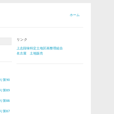
ホーム
リンク
上志段味特定土地区画整理組合
名古屋 土地販売
り第90
り第89
り第88
り第87