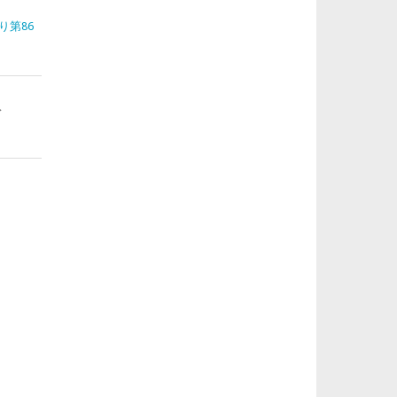
り第86
ト