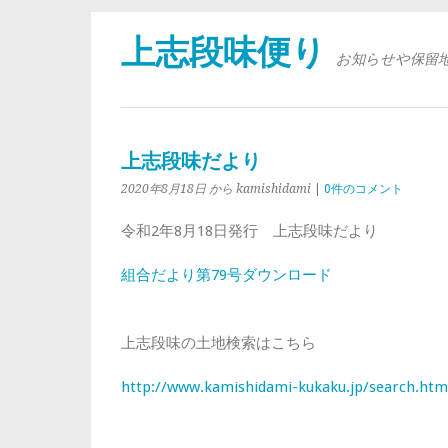
上志段味便り
お知らせや保留
上志段味だより
2020年8月18日
から kamishidami
|
0件のコメント
令和2年8月18日発行 上志段味だより
組合だより第79号
ダウンロード
上志段味の土地検索はこちら
http://www.kamishidami-kukaku.jp/search.htm