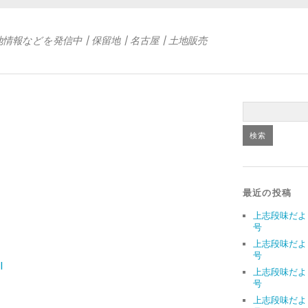
地情報などを発信中┃保留地┃名古屋┃土地販売
最近の投稿
上志段味だよ
号
上志段味だよ
号
l
上志段味だよ
号
上志段味だよ