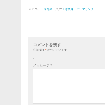
カテゴリー:
未分類
| タグ:
上志段味
|
パーマリンク
コメントを残す
必須欄は
*
がついています
。
メッセージ
*