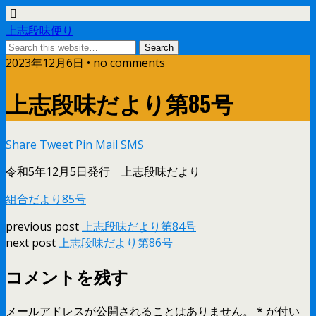
上志段味便り
2023年12月6日 • no comments
上志段味だより第85号
Share
Tweet
Pin
Mail
SMS
令和5年12月5日発行 上志段味だより
組合だより85号
previous post
上志段味だより第84号
next post
上志段味だより第86号
コメントを残す
メールアドレスが公開されることはありません。
*
が付い